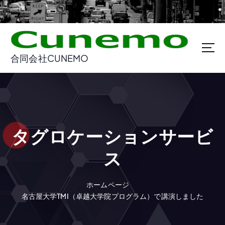
コ
ン
テ
ン
ツ
合同会社CUNEMO
に
ス
キ
ッ
プ
タグロケーションサービ
ス
ホームページ
名古屋大学TMI（卓越大学院プログラム）で講演しました