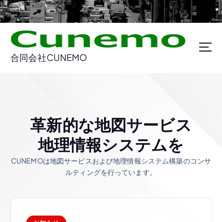
コ
ン
テ
ン
ツ
合同会社CUNEMO
に
ス
キ
ッ
プ
革
新
的
な
地
図
サ
ー
ビ
ス
地
理
情
報
シ
ス
テ
ム
を
CUNEMOは地図サービスおよび地理情報システム構築のコンサ
ルティングを行っています。