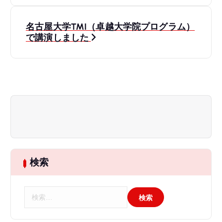
ナ
ビ
名古屋大学TMI（卓越大学院プログラム）
で講演しました
ゲ
ー
シ
ョ
ン
検索
検
索
: