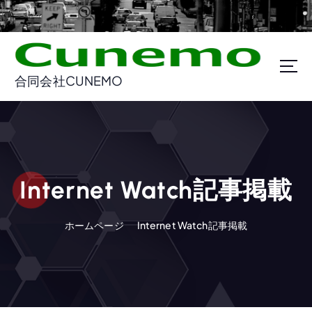
コ
ン
テ
ン
ツ
合同会社CUNEMO
に
ス
キ
ッ
プ
Internet Watch記事掲載
ホームページ
Internet Watch記事掲載