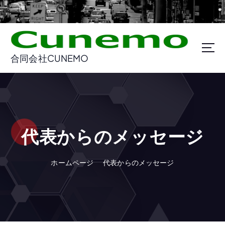
コ
ン
テ
ン
ツ
合同会社CUNEMO
に
ス
キ
ッ
プ
代表からのメッセージ
ホームページ
代表からのメッセージ