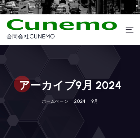
コ
ン
テ
ン
ツ
合同会社CUNEMO
に
ス
キ
ッ
プ
アーカイブ9月 2024
ホームページ
2024
9月