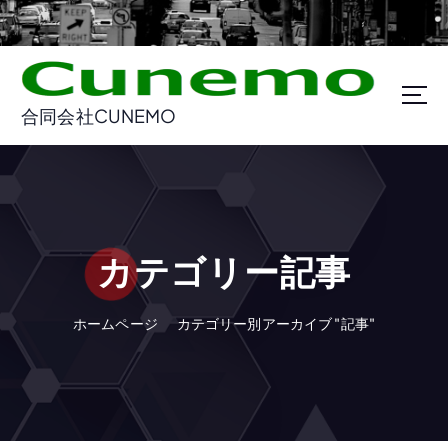
コ
ン
テ
ン
ツ
合同会社CUNEMO
に
ス
キ
ッ
プ
カテゴリー記事
ホームページ
カテゴリー別アーカイブ "記事"