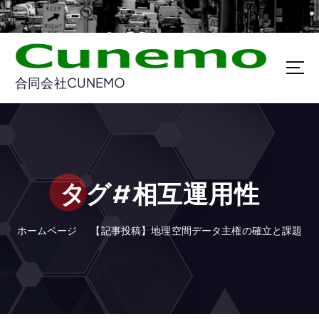
コ
ン
テ
ン
ツ
合同会社CUNEMO
に
ス
キ
ッ
プ
タグ#相互運用性
ホームページ
【記事投稿】地理空間データ主権の確立と課題