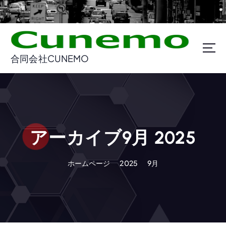
コ
ン
テ
ン
ツ
合同会社CUNEMO
に
ス
キ
ッ
プ
アーカイブ9月 2025
ホームページ
2025
9月